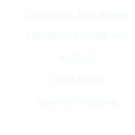
Ce jeu est la solution
idéale pour aider vos
enfants
dans leurs
apprentissages,