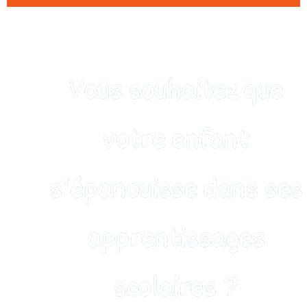
Vous souhaitez que
votre enfant
s’épanouisse dans ses
apprentissages
scolaires ?