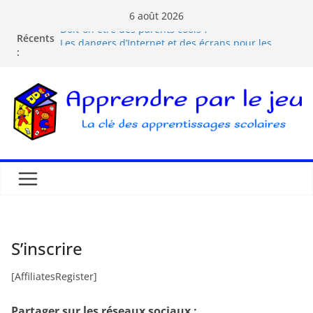
6 août 2026
Doit-on être des parents cools ?
Récents
Les dangers d’Internet et des écrans pour les
:
enfants
La pédagogie Freinet
La pédagogie Montessori est-elle ludique ?
Comprendre la courbe de l’oubli
S’inscrire
[AffiliatesRegister]
Partager sur les réseaux sociaux :