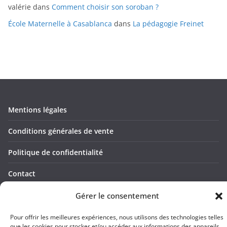
valérie
dans
Comment choisir son soroban ?
École Maternelle à Casablanca
dans
La pédagogie Freinet
Mentions légales
Conditions générales de vente
Politique de confidentialité
Contact
Gérer le consentement
Pour offrir les meilleures expériences, nous utilisons des technologies telles
Copyright © 2026
Apprendre-par-le-jeu
. Tous droits réservés.
que les cookies pour stocker et/ou accéder aux informations des appareils.