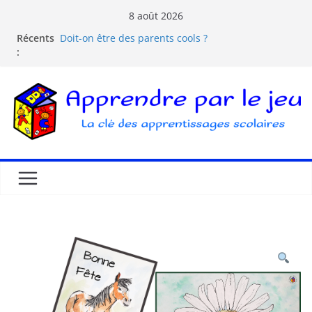
8 août 2026
Récents
Doit-on être des parents cools ?
:
Les dangers d’Internet et des écrans pour les
enfants
La pédagogie Freinet
La pédagogie Montessori est-elle ludique ?
Comprendre la courbe de l’oubli