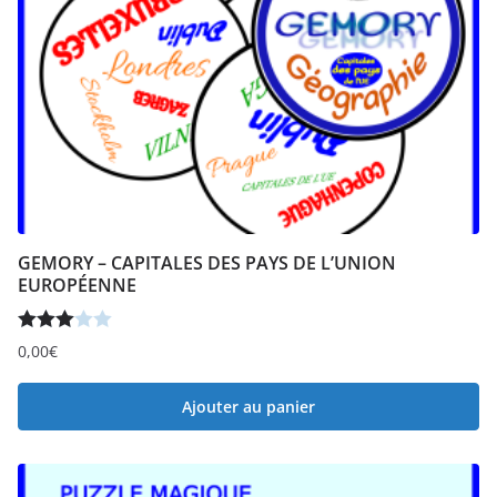
GEMORY – CAPITALES DES PAYS DE L’UNION
EUROPÉENNE
Note
0,00
€
3.00
sur 5
Ajouter au panier