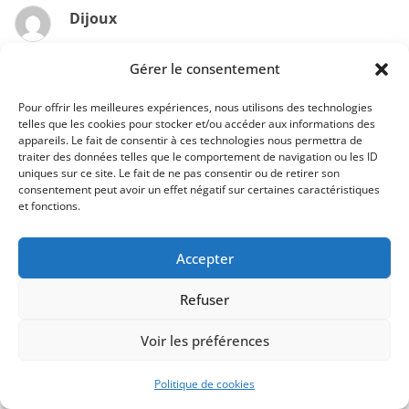
Dijoux
20 août 2019 à 11 h 55 min
Permalien
Gérer le consentement
Merci ! Je maitrise les additions et les
Pour offrir les meilleures expériences, nous utilisons des technologies
soustractions mais je rame avec les
telles que les cookies pour stocker et/ou accéder aux informations des
multiplications …….snif !
appareils. Le fait de consentir à ces technologies nous permettra de
traiter des données telles que le comportement de navigation ou les ID
Je me trompe tout le temps de colonne.
uniques sur ce site. Le fait de ne pas consentir ou de retirer son
consentement peut avoir un effet négatif sur certaines caractéristiques
Répondre
et fonctions.
Christine Valat
Accepter
8 octobre 2019 à 17 h 39 min
Permalien
Refuser
Wahouuu je suis en train d’apprendre par
Voir les préférences
cette méthode… c’est ardu mais j’y arriverai…
Répondre
Politique de cookies