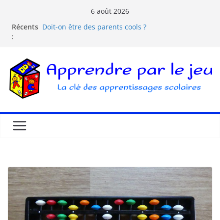
6 août 2026
Récents
Doit-on être des parents cools ?
:
Les dangers d’Internet et des écrans pour les
enfants
La pédagogie Freinet
La pédagogie Montessori est-elle ludique ?
Comprendre la courbe de l’oubli