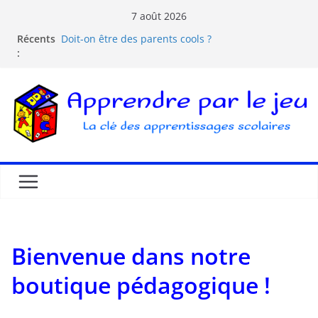
7 août 2026
Récents
Doit-on être des parents cools ?
:
Les dangers d’Internet et des écrans pour les
enfants
La pédagogie Freinet
La pédagogie Montessori est-elle ludique ?
Comprendre la courbe de l’oubli
Bienvenue dans notre
boutique pédagogique !