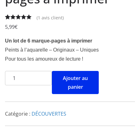
(
1
avis client)
Noté
1
5.00
5,99
€
sur 5
basé sur
Un lot de 6 marque-pages à imprimer
notation
Peints à l’aquarelle – Originaux – Uniques
client
Pour tous les amoureux de lecture !
Ajouter au
panier
Catégorie :
DÉCOUVERTES