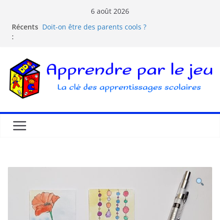
6 août 2026
Récents
Doit-on être des parents cools ?
:
Les dangers d’Internet et des écrans pour les
enfants
La pédagogie Freinet
La pédagogie Montessori est-elle ludique ?
Comprendre la courbe de l’oubli