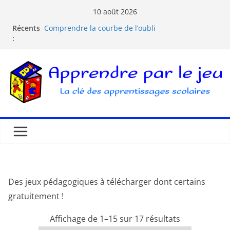
10 août 2026
La pédagogie Montessori est-elle ludique ?
Récents
Comprendre la courbe de l’oubli
:
Doit-on être des parents cools ?
Les dangers d’Internet et des écrans pour les
enfants
La pédagogie Freinet
Des jeux pédagogiques à télécharger dont certains
gratuitement !
Affichage de 1–15 sur 17 résultats