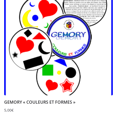
GEMORY « COULEURS ET FORMES »
5,00
€