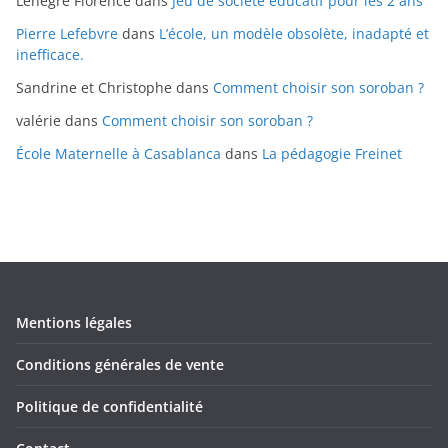
Lenègre Florence
dans
Jeu de société éducatif pour les 2 ans
Pierre Lefebvre
dans
L’école, un modèle obsolète, inadapté et
inefficace.
Sandrine et Christophe
dans
Comment choisir son soroban ?
valérie
dans
Comment choisir son soroban ?
École Maternelle à Casablanca
dans
La pédagogie Freinet
Mentions légales
Conditions générales de vente
Politique de confidentialité