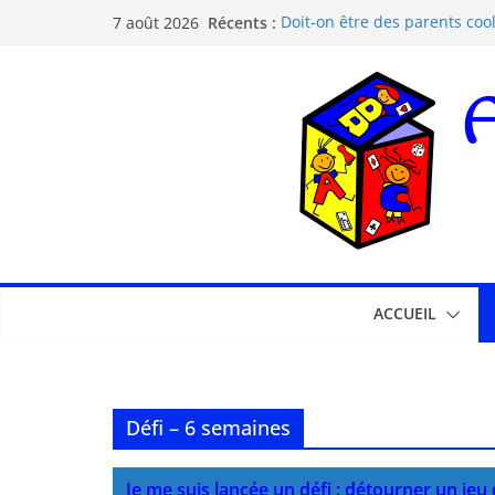
Récents :
Doit-on être des parents cool
7 août 2026
Les dangers d’Internet et de
La pédagogie Freinet
La pédagogie Montessori est-
Comprendre la courbe de l’o
ACCUEIL
Défi – 6 semaines
Je me suis lancée un défi : détourner un jeu