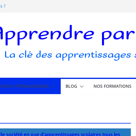
s ?
s écrans pour les enfants
elle ludique ?
ubli
OUTILS PÉDAGOGIQUES
BLOG
NOS FORMATIONS
 de société en vue d’apprentissages scolaires tous les