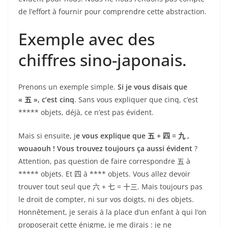
de l’effort à fournir pour comprendre cette abstraction.
Exemple avec des
chiffres sino-japonais.
Prenons un exemple simple.
Si je vous disais que
«
五
», c’est cinq
. Sans vous expliquer que cinq, c’est
***** objets, déjà, ce n’est pas évident.
Mais si ensuite, j
e vous explique que
五
+
四
=
九
,
wouaouh ! Vous trouvez toujours ça aussi évident
?
Attention, pas question de faire correspondre
五
à
***** objets. Et
四
à **** objets. Vous allez devoir
trouver tout seul que
六
+
七
=
十三
. Mais toujours pas
le droit de compter, ni sur vos doigts, ni des objets.
Honnêtement, je serais à la place d’un enfant à qui l’on
proposerait cette énigme, je me dirais : je ne