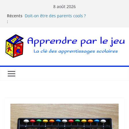
8 août 2026
Comprendre la courbe de l’oubli
Récents
Doit-on être des parents cools ?
:
Les dangers d’Internet et des écrans pour les
enfants
La pédagogie Freinet
La pédagogie Montessori est-elle ludique ?