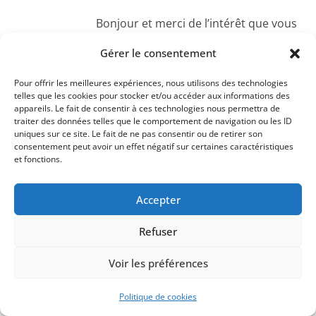
Bonjour et merci de l’intérêt que vous
portez au soroban. Pour ce qui est des
Gérer le consentement
ateliers en présentiel, je ne peux pas
vous répondre. Peut-être qu’au niveau
Pour offrir les meilleures expériences, nous utilisons des technologies
telles que les cookies pour stocker et/ou accéder aux informations des
de la Mairie, vous pourrez trouver des
appareils. Le fait de consentir à ces technologies nous permettra de
renseignements. Vous êtes nombreux
traiter des données telles que le comportement de navigation ou les ID
uniques sur ce site. Le fait de ne pas consentir ou de retirer son
à nous poser la question, et nous
consentement peut avoir un effet négatif sur certaines caractéristiques
et fonctions.
envisageons une formation en ligne.
N’hésitez pas à vous abonner et nous
Accepter
vous tiendrons informée.
Répondre
Refuser
Kelly
Voir les préférences
4 octobre 2019 à 6 h 12 min
Permalien
Politique de cookies