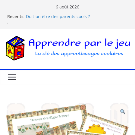
6 août 2026
Récents
Doit-on être des parents cools ?
:
Les dangers d’Internet et des écrans pour les
enfants
La pédagogie Freinet
La pédagogie Montessori est-elle ludique ?
Comprendre la courbe de l’oubli