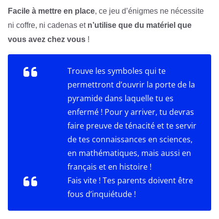
Facile à mettre en place
, ce jeu d’énigmes ne nécessite
ni coffre, ni cadenas et
n’utilise que du matériel que
vous avez chez vous
!
Trouve les symboles qui te
permettront d’ouvrir la porte de la
pyramide dans laquelle tu es
enfermé ! Pour y arriver, tu devras
faire preuve de ténacité et te servir
de tes connaissances en sciences,
en mathématiques, mais aussi en
français et en histoire !
Fais vite ! Tes parents doivent être
fous d’inquiétude !