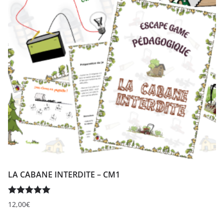
LA CABANE INTERDITE – CM1
Note
5.00
12,00
€
sur 5