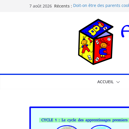
Récents :
Doit-on être des parents cool
7 août 2026
Les dangers d’Internet et de
La pédagogie Freinet
La pédagogie Montessori est-
Comprendre la courbe de l’o
ACCUEIL