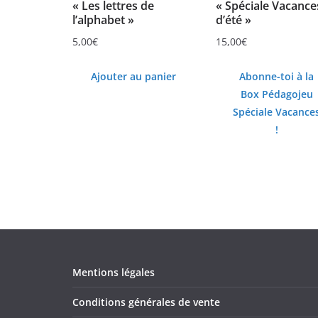
« Les lettres de
« Spéciale Vacance
l’alphabet »
d’été »
5,00
€
15,00
€
Ajouter au panier
Abonne-toi à la
Box Pédagojeu
Spéciale Vacance
!
Mentions légales
Conditions générales de vente