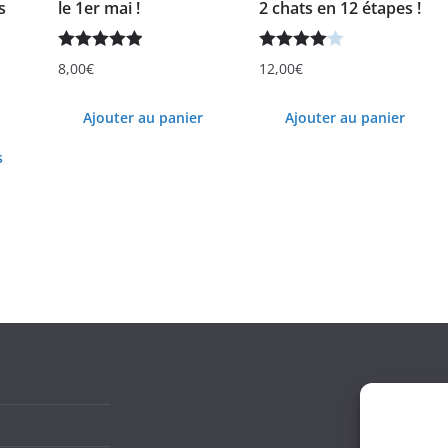
s
le 1er mai !
2 chats en 12 étapes !
Note
5.00
Note
4.00
8,00
€
12,00
€
sur 5
sur 5
Ajouter au panier
Ajouter au panier
s