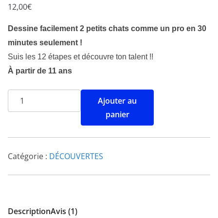
Noté
1
4.00
12,00
€
sur 5
basé
Dessine facilement 2 petits chats comme un pro en 30
sur
minutes seulement !
notation
Suis les 12 étapes et découvre ton talent !!
client
À partir de 11 ans
Ajouter au
panier
Catégorie :
DÉCOUVERTES
Description
Avis (1)