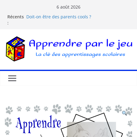
6 août 2026
Récents
Doit-on être des parents cools ?
:
Les dangers d’Internet et des écrans pour les
enfants
La pédagogie Freinet
La pédagogie Montessori est-elle ludique ?
Comprendre la courbe de l’oubli