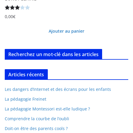
Note
0,00
€
3.00
sur 5
Ajouter au panier
Recherchez un mot-clé dans les articles
Articles récents
Les dangers d’Internet et des écrans pour les enfants
La pédagogie Freinet
La pédagogie Montessori est-elle ludique ?
Comprendre la courbe de l’oubli
Doit-on être des parents cools ?