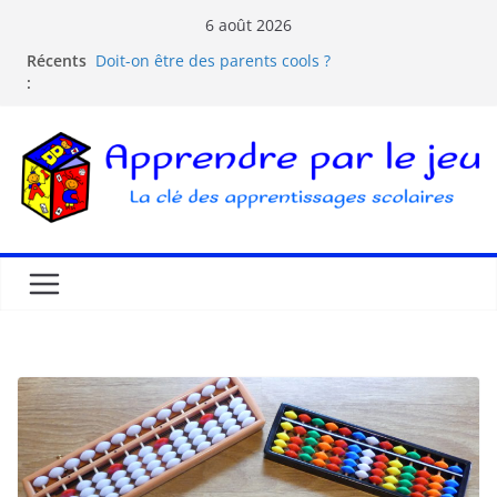
6 août 2026
Comprendre la courbe de l’oubli
Récents
Doit-on être des parents cools ?
:
Les dangers d’Internet et des écrans pour les
enfants
La pédagogie Freinet
La pédagogie Montessori est-elle ludique ?