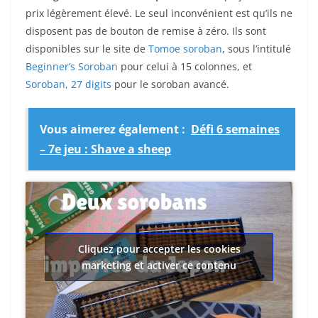
prix légèrement élevé. Le seul inconvénient est qu’ils ne
disposent pas de bouton de remise à zéro. Ils sont
disponibles sur le site de
Tomoe soroban
, sous l’intitulé
Beginner’s Soroban
pour celui à 15 colonnes, et
Soroban, 27 digits
pour le soroban avancé.
Vous aimerez également :
Défi 6 semaines
– 7e jeu : Shave a sheep
Cliquez pour accepter les cookies
marketing et activer ce contenu