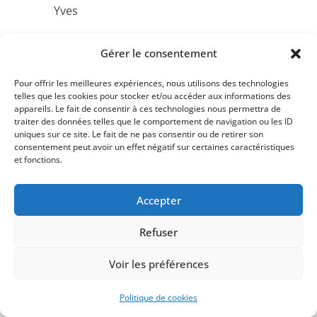
Yves
Répondre
Gérer le consentement
Sandrine et Christophe
Auteur de l’article
Pour offrir les meilleures expériences, nous utilisons des technologies
telles que les cookies pour stocker et/ou accéder aux informations des
24 septembre 2019 à 16 h 22 min
Permalien
appareils. Le fait de consentir à ces technologies nous permettra de
traiter des données telles que le comportement de navigation ou les ID
Bonjour Yves,
uniques sur ce site. Le fait de ne pas consentir ou de retirer son
Très content que mes conseils vous aient
consentement peut avoir un effet négatif sur certaines caractéristiques
et fonctions.
été utiles.
Répondre
Accepter
Maxime
Refuser
6 décembre 2019 à 19 h 00 min
Permalien
Voir les préférences
Merci pour votre article. Est-ce que vous avez
Politique de cookies
déjà vu ce livret pour les élèves: