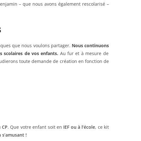
e benjamin – que nous avons également rescolarisé –
s
giques que nous voulons partager.
Nous continu
ons
s scolaires de vos enfants.
Au fur et à mesure de
étudierons toute demande de création en fonction de
u CP
. Que votre enfant soit en
IEF ou à l’école
, ce kit
n s’amusant !