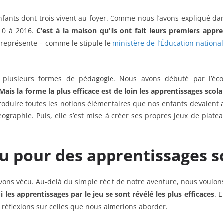
nts dont trois vivent au foyer. Comme nous l’avons expliqué da
010 à 2016.
C’est à la maison qu’ils ont fait leurs premiers appr
i représente – comme le stipule le
ministère de l’Éducation nationa
 plusieurs formes de pédagogie. Nous avons débuté par l’éco
Mais la forme la plus efficace est de loin les apprentissages scolai
oduire toutes les notions élémentaires que nos enfants devaient acq
graphie. Puis, elle s’est mise à créer ses propres jeux de plateau
eu pour des apprentissages s
vons vécu. Au-delà du simple récit de notre aventure, nous voulons
 les apprentissages par le jeu se sont révélé les plus efficaces
. 
éflexions sur celles que nous aimerions aborder.