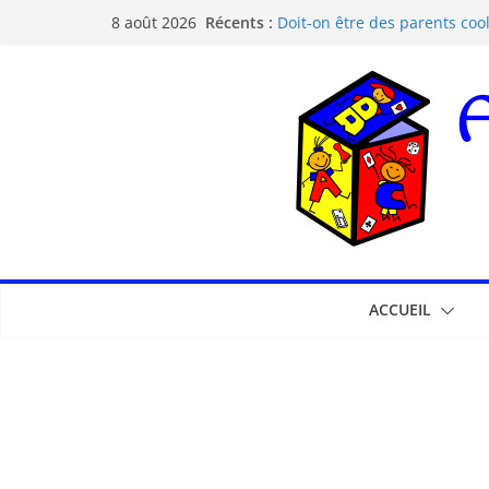
Récents :
Doit-on être des parents cool
8 août 2026
Les dangers d’Internet et de
La pédagogie Freinet
La pédagogie Montessori est-
Comprendre la courbe de l’o
ACCUEIL