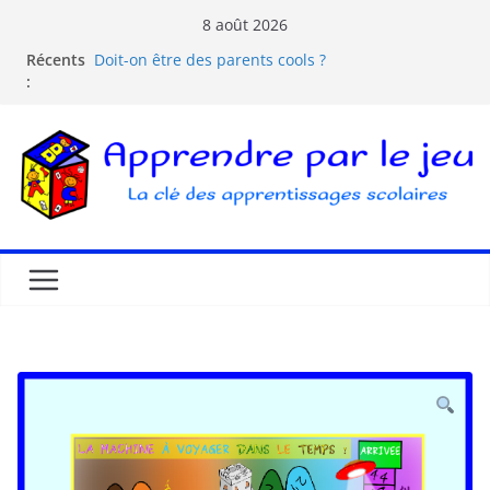
8 août 2026
Récents
Doit-on être des parents cools ?
:
Les dangers d’Internet et des écrans pour les
enfants
La pédagogie Freinet
La pédagogie Montessori est-elle ludique ?
Comprendre la courbe de l’oubli