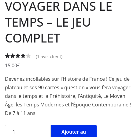
VOYAGER DANS LE
TEMPS – LE JEU
COMPLET
(
1
avis client)
Noté
1
4.00
15,00
€
sur 5
Devenez incollables sur l’Histoire de France ! Ce jeu de
basé
sur
plateau et ses 90 cartes « question » vous fera voyager
notation
dans le temps et la Préhistoire, l’Antiquité, Le Moyen
client
Âge, les Temps Modernes et l’Époque Contemporaine !
De 7 à 11 ans
Ajouter au