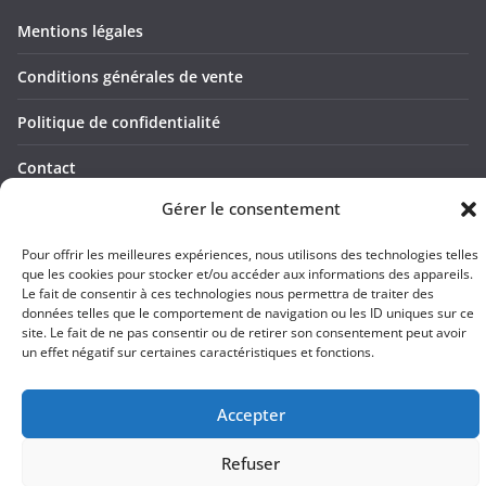
Mentions légales
Conditions générales de vente
Politique de confidentialité
Contact
Gérer le consentement
Pour offrir les meilleures expériences, nous utilisons des technologies telles
Copyright © 2026
Apprendre-par-le-jeu
. Tous droits réservés.
que les cookies pour stocker et/ou accéder aux informations des appareils.
Le fait de consentir à ces technologies nous permettra de traiter des
Theme
ColorMag
par ThemeGrill. Propulsé par
WordPress
.
données telles que le comportement de navigation ou les ID uniques sur ce
site. Le fait de ne pas consentir ou de retirer son consentement peut avoir
un effet négatif sur certaines caractéristiques et fonctions.
Accepter
Refuser