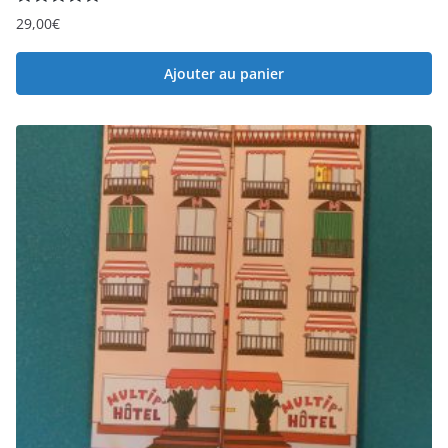
Note
5.00
29,00
€
sur 5
Ajouter au panier