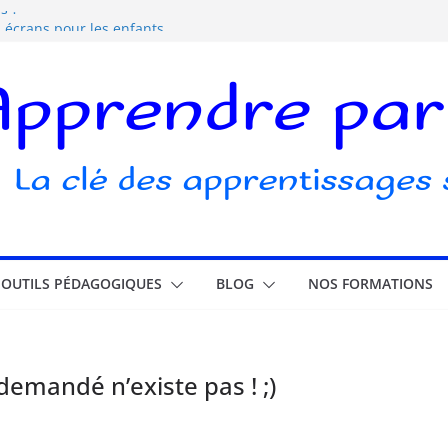
s ?
s écrans pour les enfants
elle ludique ?
ubli
OUTILS PÉDAGOGIQUES
BLOG
NOS FORMATIONS
emandé n’existe pas ! ;)