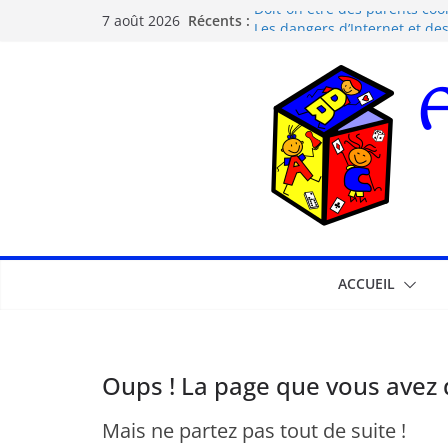
Doit-on être des parents cool
Récents :
7 août 2026
Les dangers d’Internet et de
La pédagogie Freinet
La pédagogie Montessori est-
Comprendre la courbe de l’o
ACCUEIL
Oups ! La page que vous avez d
Mais ne partez pas tout de suite !