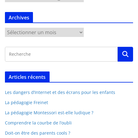
Archives
Articles récents
Les dangers d’Internet et des écrans pour les enfants
La pédagogie Freinet
La pédagogie Montessori est-elle ludique ?
Comprendre la courbe de l’oubli
Doit-on être des parents cools ?