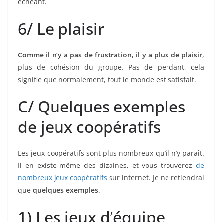
échéant.
6/ Le plaisir
Comme il n’y a pas de frustration, il y a plus de plaisir
,
plus de cohésion du groupe. Pas de perdant, cela
signifie que normalement, tout le monde est satisfait.
C/ Quelques exemples
de jeux coopératifs
Les jeux coopératifs sont plus nombreux qu’il n’y paraît.
Il en existe même des dizaines, et vous trouverez
de
nombreux jeux coopératifs
sur internet. Je ne retiendrai
que
quelques exemples
.
1) Les jeux d’équipe