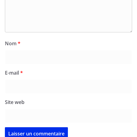
Nom
*
E-mail
*
Site web