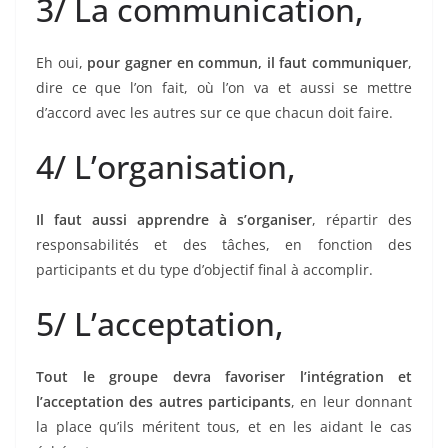
3/ La communication,
Eh oui,
pour gagner en commun, il faut communiquer
,
dire ce que l’on fait, où l’on va et aussi se mettre
d’accord avec les autres sur ce que chacun doit faire.
4/ L’organisation,
Il faut aussi apprendre à s’organiser
, répartir des
responsabilités et des tâches, en fonction des
participants et du type d’objectif final à accomplir.
5/ L’acceptation,
Tout le groupe devra favoriser l’intégration et
l’acceptation des autres participants
, en leur donnant
la place qu’ils méritent tous, et en les aidant le cas