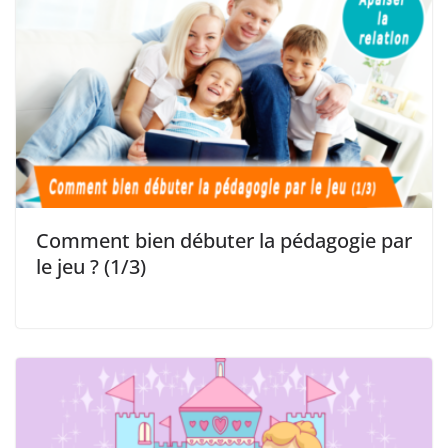
Comment bien débuter la pédagogie par
le jeu ? (1/3)