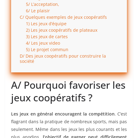
5/ L’acceptation,
6/ Le plaisir
C/ Quelques exemples de jeux coopératifs
1) Les jeux d’équipe
2) Les jeux coopératifs de plateaux
3) Les jeux de cartes
4/ Les jeux video
5) Le projet commun
D/ Des jeux coopératifs pour construire la
société
A/ Pourquoi favoriser les
jeux coopératifs ?
Les jeux en général encouragent la compétition
. C’est
flagrant dans la pratique de nombreux sports, mais pas
seulement. Même dans les jeux les plus courants et les
plus anodins,
l’objectif de gagner peut difficilement