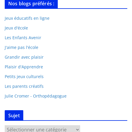
Nos blogs préférés :
Jeux éducatifs en ligne
Jeux d'école
Les Enfants Avenir
J'aime pas l'école
Grandir avec plaisir
Plaisir d'Apprendre
Petits jeux culturels
Les parents créatifs
Julie Cromer - Orthopédagogue
Sujet