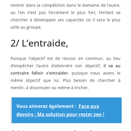
rentrer dans la compétition dans le domaine de l’autre,
ou l’on n’est pas forcément le plus fort, l’enfant va
chercher à développer ses capacités où il sera le plus
utile au groupe.
2/ L’entraide,
Puisque l’objectif est de réussir en commun, au lieu
d’empêcher l’autre d’atteindre son objectif,
il va au
contraire falloir s’entraider
, puisque nous avons le
même objectif que lui. Plus besoin de chercher à
mentir, à dissimuler ou même à tricher.
Vous aimerez également :
Face aux
devoirs : Ma solution pour rester zen !