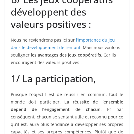
développent des
valeurs positives :
Nous ne reviendrons pas ici sur
l’importance du jeu
dans le développement de l’enfant
. Mais nous voulons
souligner
les avantages des jeux coopératifs
. Car ils
encouragent des valeurs positives :
1/ La participation,
Puisque l’objectif est de réussir en commun, tout le
monde doit participer.
La réussite de l’ensemble
dépend de l’engagement de chacun
. Et par
conséquent, chacun se sentant utile et reconnu pour ce
qu’il est, aura plus tendance à développer ses propres
capacités et ses propres compétences. Plutôt que de