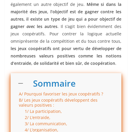
également un autre objectif de jeu.
Même si dans la
majorité des jeux, l’objectif est de gagner contre les
autres, il existe un type de jeu qui a pour objectif de
gagner
avec
les autres
. Il s’agit bien évidemment des
jeux coopératifs. Pour contrer la logique actuelle
omniprésente de la compétition et du tous contre tous,
les jeux coopératifs ont pour vertu de développer de
nombreuses valeurs positives comme les notions
d’entraide, de solidarité et bien sûr, de coopération
.
Sommaire
A/ Pourquoi favoriser les jeux coopératifs ?
B/ Les jeux coopératifs développent des
valeurs positives :
1/ La participation,
2/ L’entraide,
3/ La communication,
4/ L’organisation,