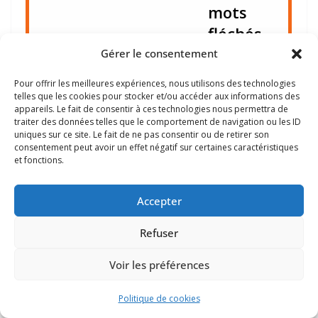
mots
fléchés
,
etc.
Gérer le consentement
c'est
Pour offrir les meilleures expériences, nous utilisons des technologies
comme
telles que les cookies pour stocker et/ou accéder aux informations des
appareils. Le fait de consentir à ces technologies nous permettra de
des
traiter des données telles que le comportement de navigation ou les ID
uniques sur ce site. Le fait de ne pas consentir ou de retirer son
cahiers de
consentement peut avoir un effet négatif sur certaines caractéristiques
vacances
,
et fonctions.
mais c'est
Accepter
tout
numériqu
Refuser
e
,
Voir les préférences
et c'est
une fois
Politique de cookies
tous les