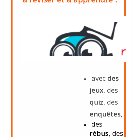
​​ avec
des
jeux
, des
quiz
, des
enquêtes
,
​ des
rébus
, des