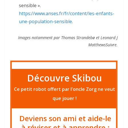
sensible ».
https://www.anses.fr/fr/content/les-enfants-
une-population-sensible
.
Images notamment par Thomas Strandebø et Leonard J
MatthewsSuivre.
​​Découvre Skibou
Ce petit robot offert par l'oncle Zorg ne veut
que jouer !
​​​Deviens son ami et aide-le
à réviser et à apprendre :