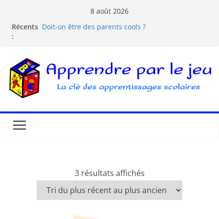
8 août 2026
Récents
Doit-on être des parents cools ?
:
Les dangers d’Internet et des écrans pour les
enfants
La pédagogie Freinet
La pédagogie Montessori est-elle ludique ?
Comprendre la courbe de l’oubli
3 résultats affichés