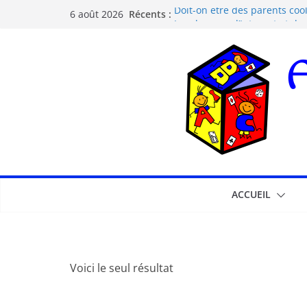
Récents :
Doit-on être des parents cool
6 août 2026
Les dangers d’Internet et de
La pédagogie Freinet
La pédagogie Montessori est-
Comprendre la courbe de l’o
ACCUEIL
Voici le seul résultat