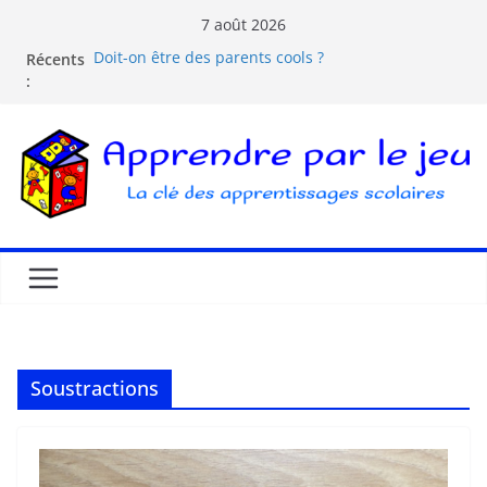
7 août 2026
Récents
Doit-on être des parents cools ?
:
Les dangers d’Internet et des écrans pour les
enfants
La pédagogie Freinet
La pédagogie Montessori est-elle ludique ?
Comprendre la courbe de l’oubli
Soustractions