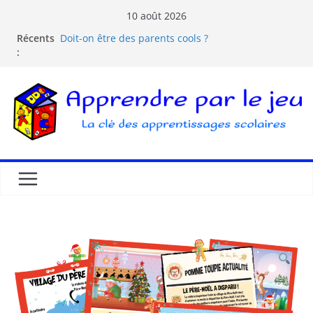
10 août 2026
Récents
Doit-on être des parents cools ?
:
Les dangers d’Internet et des écrans pour les
enfants
La pédagogie Freinet
La pédagogie Montessori est-elle ludique ?
Comprendre la courbe de l’oubli