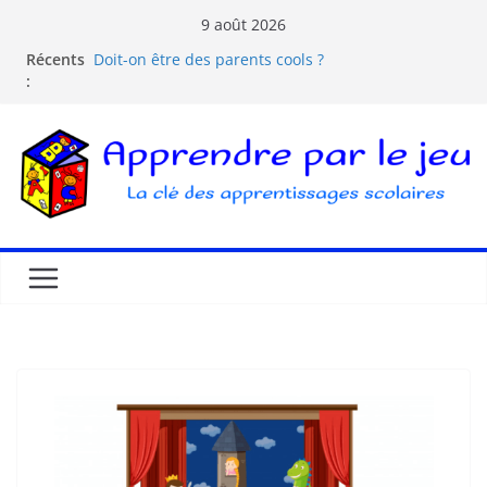
9 août 2026
Comprendre la courbe de l’oubli
Récents
Doit-on être des parents cools ?
:
Les dangers d’Internet et des écrans pour les
enfants
La pédagogie Freinet
La pédagogie Montessori est-elle ludique ?