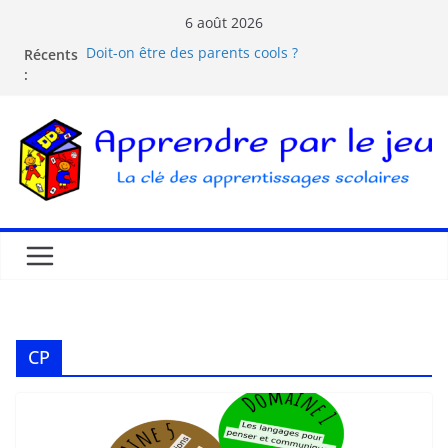
6 août 2026
Doit-on être des parents cools ?
Récents
Les dangers d’Internet et des écrans pour les
:
enfants
La pédagogie Freinet
La pédagogie Montessori est-elle ludique ?
Comprendre la courbe de l’oubli
CP