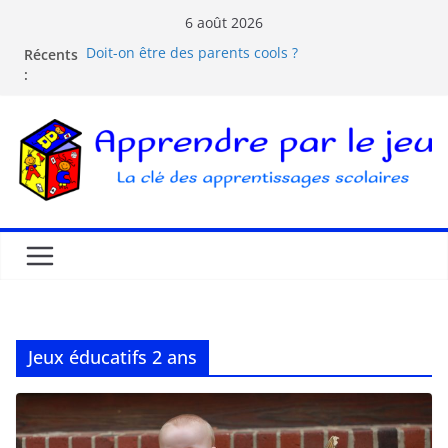
6 août 2026
Récents
Doit-on être des parents cools ?
:
Les dangers d’Internet et des écrans pour les
enfants
La pédagogie Freinet
La pédagogie Montessori est-elle ludique ?
Comprendre la courbe de l’oubli
Jeux éducatifs 2 ans