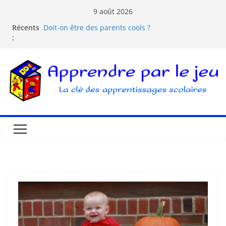
9 août 2026
Récents
Doit-on être des parents cools ?
:
Les dangers d’Internet et des écrans pour les
enfants
La pédagogie Freinet
La pédagogie Montessori est-elle ludique ?
Comprendre la courbe de l’oubli