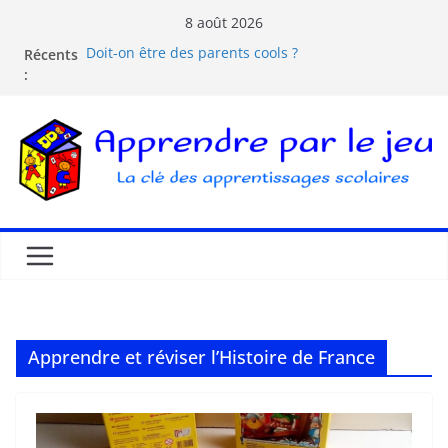
8 août 2026
Récents
Doit-on être des parents cools ?
:
Les dangers d’Internet et des écrans pour les
enfants
La pédagogie Freinet
La pédagogie Montessori est-elle ludique ?
Comprendre la courbe de l’oubli
Apprendre et réviser l’Histoire de France