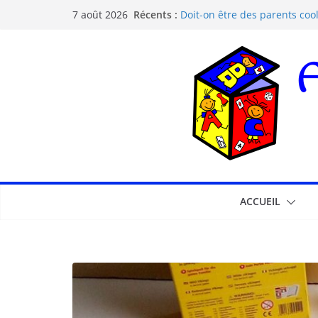
Récents :
Doit-on être des parents cool
7 août 2026
Les dangers d’Internet et de
La pédagogie Freinet
La pédagogie Montessori est-
Comprendre la courbe de l’o
ACCUEIL