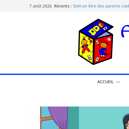
Récents :
Doit-on être des parents cool
7 août 2026
Les dangers d’Internet et de
La pédagogie Freinet
La pédagogie Montessori est-
Comprendre la courbe de l’o
ACCUEIL