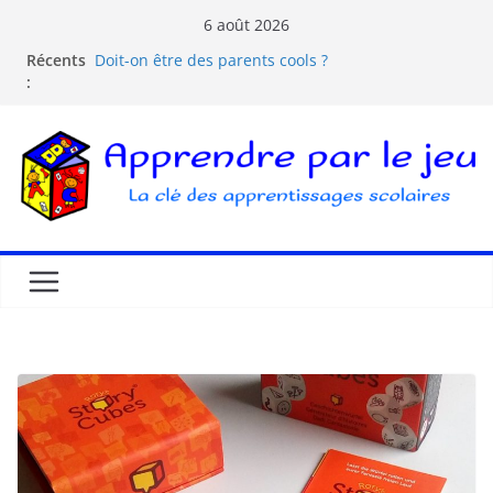
6 août 2026
Récents
Doit-on être des parents cools ?
:
Les dangers d’Internet et des écrans pour les
enfants
La pédagogie Freinet
La pédagogie Montessori est-elle ludique ?
Comprendre la courbe de l’oubli