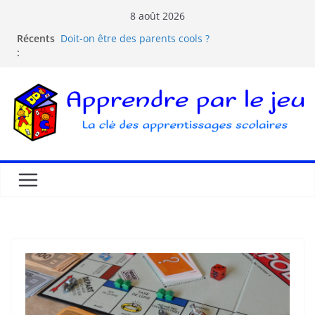
8 août 2026
Récents
Doit-on être des parents cools ?
:
Les dangers d’Internet et des écrans pour les
enfants
La pédagogie Freinet
La pédagogie Montessori est-elle ludique ?
Comprendre la courbe de l’oubli