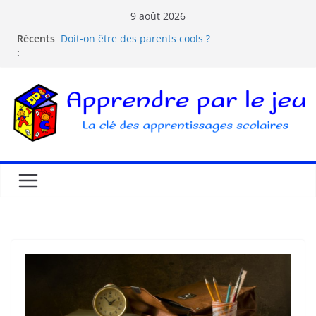
9 août 2026
Récents
Doit-on être des parents cools ?
:
Les dangers d’Internet et des écrans pour les
enfants
La pédagogie Freinet
La pédagogie Montessori est-elle ludique ?
Comprendre la courbe de l’oubli