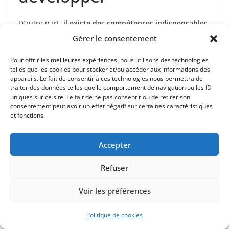
D’autre part,
il existe des compétences indispensables,
sur lesquelles tout parent devrait mettre l’accent, et
Gérer le consentement
qui sont peu ou mal enseignées dans le cadre scolaire
.
Pour offrir les meilleures expériences, nous utilisons des technologies
Ces compétences
que l’école n’enseigne pas, ou si peu,
telles que les cookies pour stocker et/ou accéder aux informations des
font parti de celles qui – justement – permettent de
appareils. Le fait de consentir à ces technologies nous permettra de
réussir dans la vie
. Et quand je parle de réussite,
traiter des données telles que le comportement de navigation ou les ID
uniques sur ce site. Le fait de ne pas consentir ou de retirer son
j’englobe la réussite sociale, financière, familiale,
consentement peut avoir un effet négatif sur certaines caractéristiques
personnelle. Toutes ces compétences indispensables
et fonctions.
pour réussir ne sont jamais abordées. On pourrait faire
une longue liste, en partant de la gestion des émotions,
Accepter
à la manière de parler en public ou de faire passer une
idée. Mais je veux surtout mettre l’accent sur trois
Refuser
compétences indispensables, et dont l’acquisition n’est
pas si compliquée.
Voir les préférences
Les compétences en informatique,
Politique de cookies