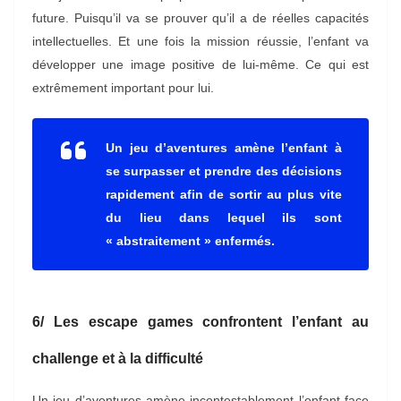
future. Puisqu’il va se prouver qu’il a de réelles capacités
intellectuelles. Et une fois la mission réussie, l’enfant va
développer une image positive de lui-même. Ce qui est
extrêmement important pour lui.
Un jeu d’aventures amène l’enfant à
se surpasser et prendre des décisions
rapidement afin de sortir au plus vite
du lieu dans lequel ils sont
« abstraitement » enfermés.
6/ Les escape games confrontent l’enfant au
challenge et à la difficulté
Un jeu d’aventures amène incontestablement l’enfant face