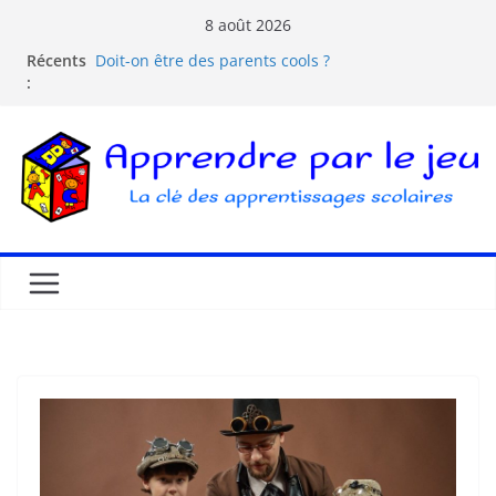
8 août 2026
Récents
Doit-on être des parents cools ?
:
Les dangers d’Internet et des écrans pour les
enfants
La pédagogie Freinet
La pédagogie Montessori est-elle ludique ?
Comprendre la courbe de l’oubli