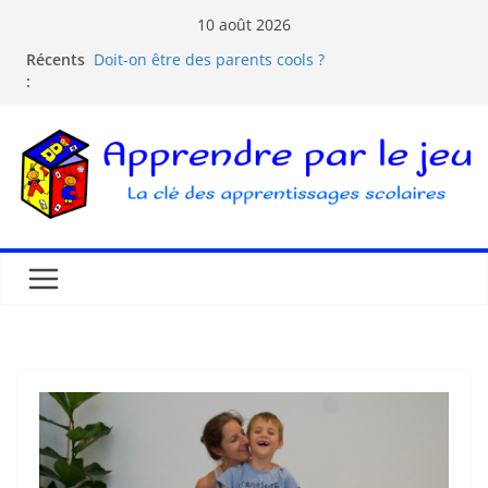
10 août 2026
Récents
Doit-on être des parents cools ?
:
Les dangers d’Internet et des écrans pour les
enfants
La pédagogie Freinet
La pédagogie Montessori est-elle ludique ?
Comprendre la courbe de l’oubli