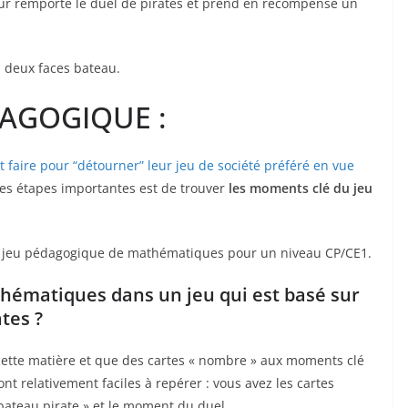
eur remporte le duel de pirates et prend en récompense un
s deux faces bateau.
DAGOGIQUE :
faire pour “détourner” leur jeu de société préféré en vue
des étapes importantes est de trouver
les moments clé du jeu
 jeu pédagogique de mathématiques pour un niveau CP/CE1.
hématiques dans un jeu qui est basé sur
tes ?
 cette matière et que des cartes « nombre » aux moments clé
ont relativement faciles à repérer : vous avez les cartes
 « bateau pirate » et le moment du duel.