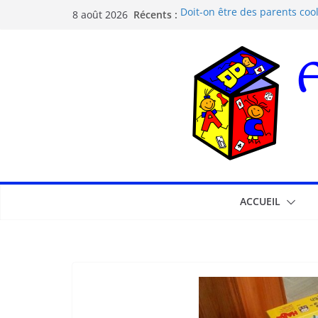
Récents :
Doit-on être des parents cool
8 août 2026
Les dangers d’Internet et de
La pédagogie Freinet
La pédagogie Montessori est-
Comprendre la courbe de l’o
ACCUEIL