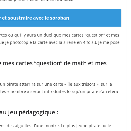
 et soustraire avec le soroban
artes ou qu’il y aura un duel que mes cartes “question” et mes
e je photocopie la carte avec la sirène en 4 fois.). Je me pose
re mes cartes “question” de math et mes
n pirate atterrira sur une carte « île aux trésors », sur la
rtes « nombre » seront introduites lorsqu’un pirate s’arrêtera
au jeu pédagogique :
sens des aiguilles d’une montre. Le plus jeune pirate ou le