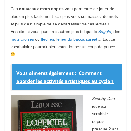
Ces
nouveaux mots appris
vont permettre de jouer de
plus en plus facilement, car plus vous connaissez de mots
et plus c’est simple de se débarrasser de ces lettres !
Ensuite, si vous jouez à d’autres jeux tel que le
B
oggle
, des
mots croisés
ou
fléchés
, l
e jeu du baccalauréat
… tout ce
vocabulaire pourrait bien vous donner un coup de pouce
!
Vous aimerez également :
Comment
aborder les activités artistiques au cycle 1
Scooby-Doo
joue au
scrabble
depuis
presque 2 ans