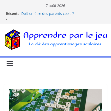
7 août 2026
Comprendre la courbe de l’oubli
Récents
Doit-on être des parents cools ?
:
Les dangers d’Internet et des écrans pour les
enfants
La pédagogie Freinet
La pédagogie Montessori est-elle ludique ?