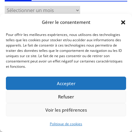
Gérer le consentement
Pour offrir les meilleures expériences, nous utilisons des technologies
telles que les cookies pour stocker et/ou accéder aux informations des
appareils. Le fait de consentir à ces technologies nous permettra de
traiter des données telles que le comportement de navigation ou les ID
Articles récents
uniques sur ce site. Le fait de ne pas consentir ou de retirer son
consentement peut avoir un effet négatif sur certaines caractéristiques
et fonctions.
Les dangers d’Internet et des écrans pour les enfants
La pédagogie Freinet
Accepter
La pédagogie Montessori est-elle ludique ?
Refuser
Comprendre la courbe de l’oubli
Doit-on être des parents cools ?
Voir les préférences
Politique de cookies
Commentaires récents