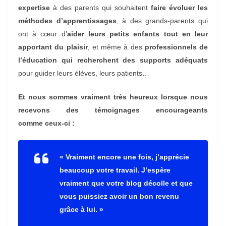
expertise
à des parents qui souhaitent
faire évoluer les
méthodes d’apprentissages
, à des grands-parents qui
ont à cœur d’
aider leurs petits enfants tout en leur
apportant du plaisir
, et même à des
professionnels de
l’éducation qui recherchent des supports adéquats
pour guider leurs élèves, leurs patients…
Et nous sommes vraiment très heureux lorsque nous
recevons des témoignages encourageants
comme ceux-ci :
« Vraiment encore une fois, j’apprécie
beaucoup votre travail. J’espère
vraiment que votre blog décolle et que
vous puissiez avoir un bon revenu
grâce à lui. »