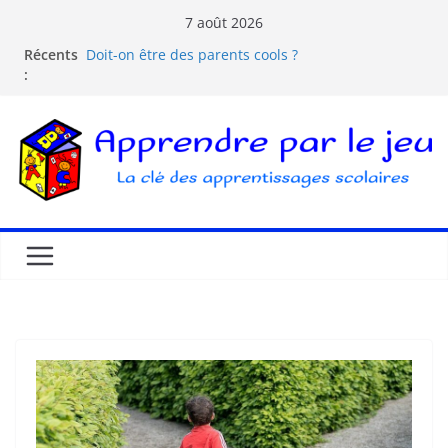
7 août 2026
Récents
Doit-on être des parents cools ?
:
Les dangers d’Internet et des écrans pour les
enfants
La pédagogie Freinet
La pédagogie Montessori est-elle ludique ?
Comprendre la courbe de l’oubli