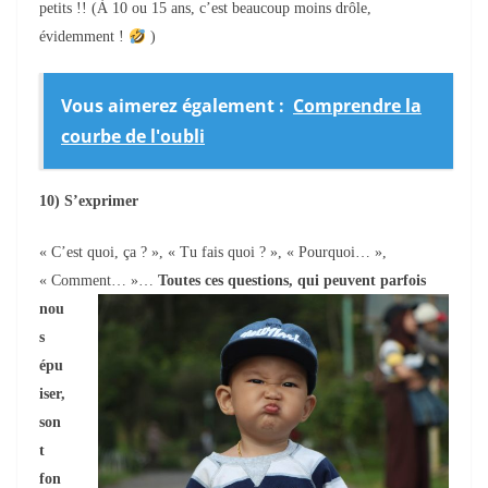
petits !! (À 10 ou 15 ans, c’est beaucoup moins drôle,
évidemment !
)
Vous aimerez également :
Comprendre la
courbe de l'oubli
10) S’exprimer
«
C’est quoi, ça ? », « Tu fais quoi ? », « Pourquoi… »,
« Comment… »…
Toutes ces
questions, qui peuvent parfois
nou
s
épu
iser,
son
t
fon