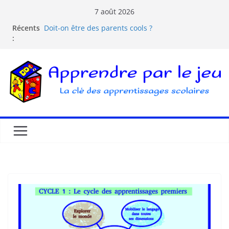
7 août 2026
Comprendre la courbe de l’oubli
Récents
Doit-on être des parents cools ?
:
Les dangers d’Internet et des écrans pour les
enfants
La pédagogie Freinet
La pédagogie Montessori est-elle ludique ?