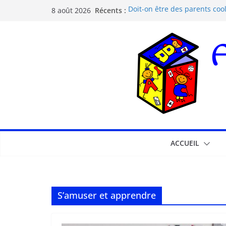
Récents :
Doit-on être des parents cool
8 août 2026
Les dangers d’Internet et de
La pédagogie Freinet
La pédagogie Montessori est-
Comprendre la courbe de l’o
ACCUEIL
S’amuser et apprendre