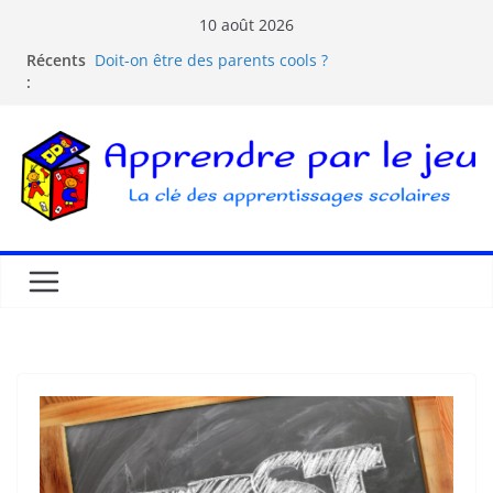
10 août 2026
Comprendre la courbe de l’oubli
Récents
Doit-on être des parents cools ?
:
Les dangers d’Internet et des écrans pour les
enfants
La pédagogie Freinet
La pédagogie Montessori est-elle ludique ?