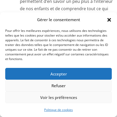
permettent d’en savoir un peu plus à l’intérieur
de nos enfants et de comprendre tout ce qui
se passe à l’intérieur de leur cerveau.
Gérer le consentement
Avoir de telle connaissance des neurosciences
Pour offrir les meilleures expériences, nous utilisons des technologies
peut permettre à développer en nous parent
telles que les cookies pour stocker et/ou accéder aux informations des
appareils. Le fait de consentir à ces technologies nous permettra de
de l’empathie qu’on ne soupçonnait pas et de
traiter des données telles que le comportement de navigation ou les ID
la compréhension des tempêtes émotionnelles
uniques sur ce site. Le fait de ne pas consentir ou de retirer son
consentement peut avoir un effet négatif sur certaines caractéristiques
de nos enfants.
et fonctions.
Répondre
Accepter
Laisser un commentaire
Refuser
Votre adresse e-mail ne sera pas publiée.
Les champs
obligatoires sont indiqués avec
*
Voir les préférences
Politique de cookies
Commentaire
*