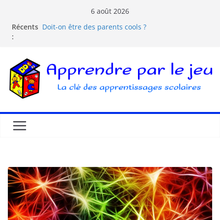
6 août 2026
Récents
Doit-on être des parents cools ?
:
Les dangers d’Internet et des écrans pour les
enfants
La pédagogie Freinet
La pédagogie Montessori est-elle ludique ?
Comprendre la courbe de l’oubli