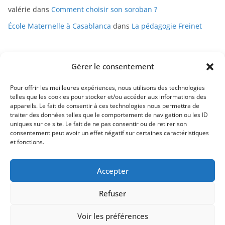
valérie
dans
Comment choisir son soroban ?
École Maternelle à Casablanca
dans
La pédagogie Freinet
Gérer le consentement
Pour offrir les meilleures expériences, nous utilisons des technologies
telles que les cookies pour stocker et/ou accéder aux informations des
appareils. Le fait de consentir à ces technologies nous permettra de
Mentions légales
traiter des données telles que le comportement de navigation ou les ID
uniques sur ce site. Le fait de ne pas consentir ou de retirer son
Conditions générales de vente
consentement peut avoir un effet négatif sur certaines caractéristiques
et fonctions.
Politique de confidentialité
Accepter
Contact
Refuser
Voir les préférences
Copyright © 2026
Apprendre-par-le-jeu
. Tous droits réservés.