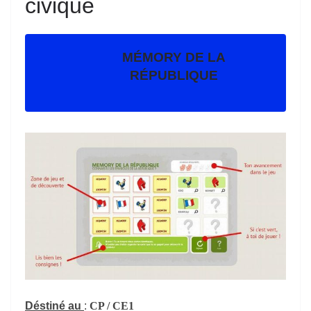
civique
MÉMORY DE LA
RÉPUBLIQUE
Déstiné au
:
C
P
/ CE
1