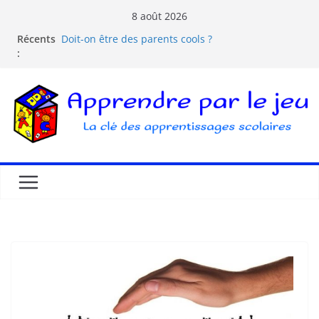
8 août 2026
Récents
Doit-on être des parents cools ?
:
Les dangers d’Internet et des écrans pour les
enfants
La pédagogie Freinet
La pédagogie Montessori est-elle ludique ?
Comprendre la courbe de l’oubli