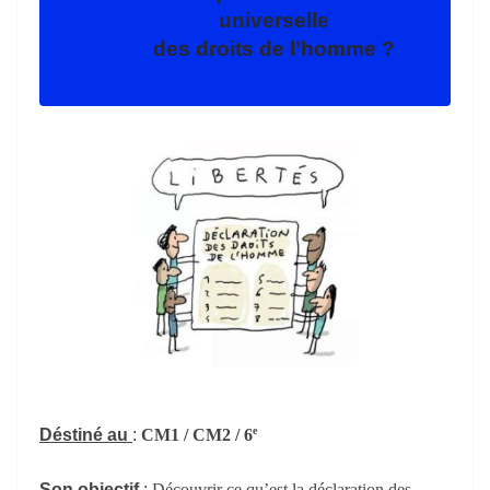
universelle
des droits de l’homme ?
e
Déstiné au
:
C
M1
/ C
M2 / 6
Son objectif
:
Découvrir ce qu’est la déclaration des