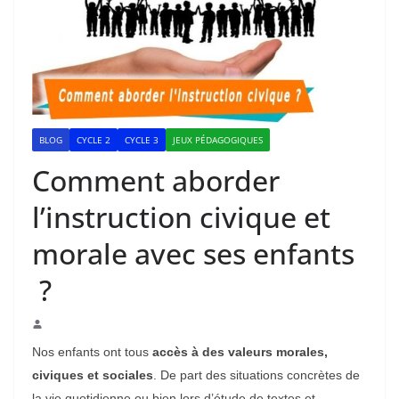
BLOG
CYCLE 2
CYCLE 3
JEUX PÉDAGOGIQUES
Comment aborder
l’instruction civique et
morale avec ses enfants
?
Nos enfants ont tous
accès à des valeurs morales,
civiques et sociales
. De part des situations concrètes de
la vie quotidienne ou bien lors d’étude de textes et