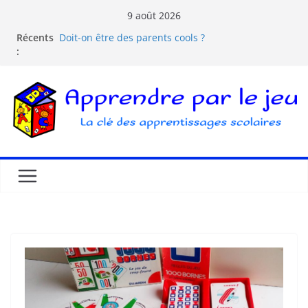
9 août 2026
Récents
Doit-on être des parents cools ?
:
Les dangers d’Internet et des écrans pour les
enfants
La pédagogie Freinet
La pédagogie Montessori est-elle ludique ?
Comprendre la courbe de l’oubli