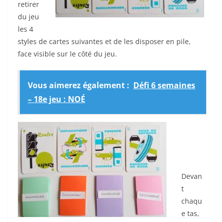
retirer
du jeu
les 4
styles de cartes suivantes et de les disposer en pile,
face visible sur le côté du jeu.
Vous aimerez également :
Défi 6 semaines
– 18e jeu : NOÉ
Devan
t
chaqu
e tas,