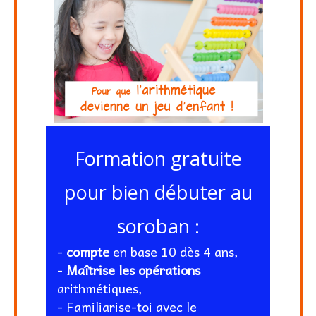
​​Formation gratuite​
pour bien débuter au
soroban :
-
​​compte
en base 10 dès 4 ans,
​-
Maîtrise les opérations
arithmétiques,
- Familiarise-toi avec le