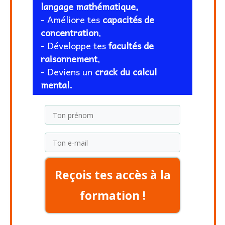
langage
mathématique,
- Améliore tes
capacités de
concentration
,
- Développe tes
facultés de
raisonnement
,
- Deviens un
crack du calcul
mental.
​​Reçois tes accès à la
formation !