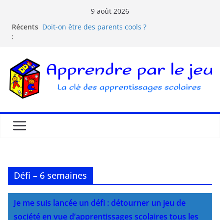
9 août 2026
Récents
Doit-on être des parents cools ?
:
Les dangers d’Internet et des écrans pour les
enfants
La pédagogie Freinet
La pédagogie Montessori est-elle ludique ?
Comprendre la courbe de l’oubli
Défi – 6 semaines
Je me suis lancée un défi : détourner un jeu de
société en vue d’apprentissages scolaires tous les