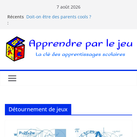
7 août 2026
Récents
Doit-on être des parents cools ?
:
Les dangers d’Internet et des écrans pour les
enfants
La pédagogie Freinet
La pédagogie Montessori est-elle ludique ?
Comprendre la courbe de l’oubli
Détournement de jeux